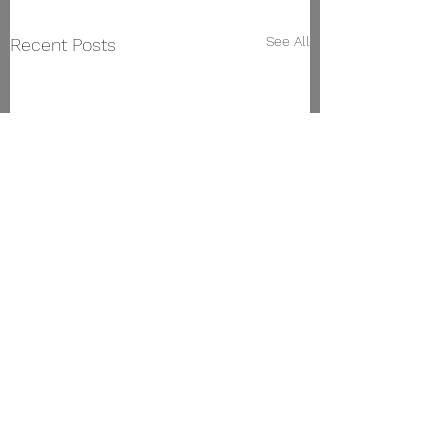
See All
Recent Posts
Conservatorio Superior de Música de Vigo
Rúa Manuel Olivié,
23. 36203
, Vigo.