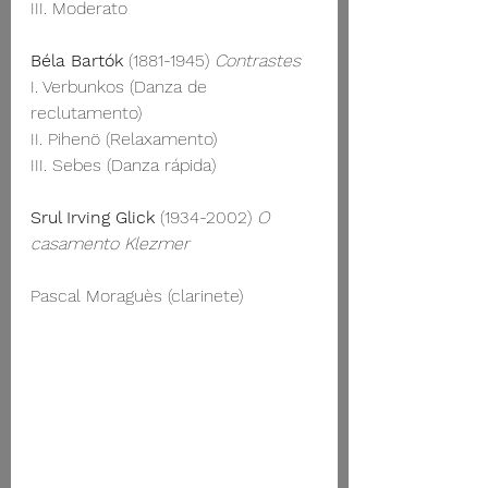
III. Moderato
Béla Bartók
 (1881-1945)
 Contrastes
I. Verbunkos (Danza de 
reclutamento)
II. Pihenö (Relaxamento)
III. Sebes (Danza rápida)
Srul Irving Glick
 (1934-2002) 
O 
casamento Klezmer
Pascal Moraguès (clarinete)