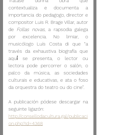
Trátase dunha obra que 
contextualiza e documenta a 
importancia do pedagogo, director e 
compositor Luis R. Brage Villar, autor 
de 
Follas novas
, a rapsodia galega 
por excelencia. No limiar, o 
musicólogo Luís Costa di que “a 
través da exhaustiva biografía que 
aquí́ se presenta, o lector ou 
lectora pode percorrer o salón, o 
palco da música, as sociedades 
culturais e educativas, e ata o foso 
da orquestra do teatro ou do cine”. 
A publicación pódese descargar na 
seguinte ligazón:
http://consellodacultura.gal/publicaci
on.php?id=4368