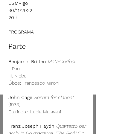
CSMVigo
30/11/2022
20 h.
PROGRAMA
Parte I
Benjamin Britten
Metamorfosi
I. Pan 
III. Niobe 
Óboe: Francesco Mironi 
John Cage
Sonata for clarinet
(1933) 
Clarinete: Lucia Malavasi
Franz Joseph Haydn 
Quartetto per 
archi in Do maggiore, "The Bird," Op. 