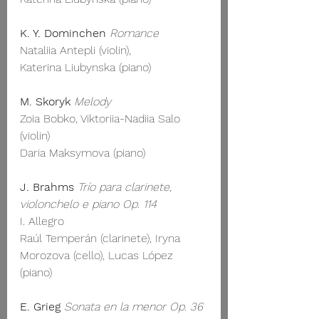
K. Y. Dominchen
Romance
Nataliia Antepli (violin),
Katerina Liubynska (piano)
M. Skoryk
Melody
Zoia Bobko, Viktoriia-Nadiia Salo 
(violin) 
Daria Maksymova (piano)
J. Brahms
Trío para clarinete, 
violonchelo e piano Op. 114 
I. Allegro
Raúl Temperán (clarinete), Iryna 
Morozova (cello), Lucas López 
(piano)
E. Grieg
Sonata en la menor Op. 36