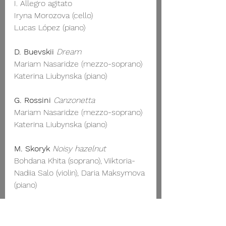
I. Allegro agitato
Iryna Morozova (cello)
Lucas López (piano)
D. Buevskii
Dream
Mariam Nasaridze (mezzo-soprano)
Katerina Liubynska (piano)
G. Rossini
Canzonetta
Mariam Nasaridze (mezzo-soprano)
Katerina Liubynska (piano)
M. Skoryk
Noisy hazelnut
Bohdana Khita (soprano), Viiktoria-
Nadiia Salo (violin), Daria Maksymova 
(piano)
Gulak-Artemovski
The moon is 
clear