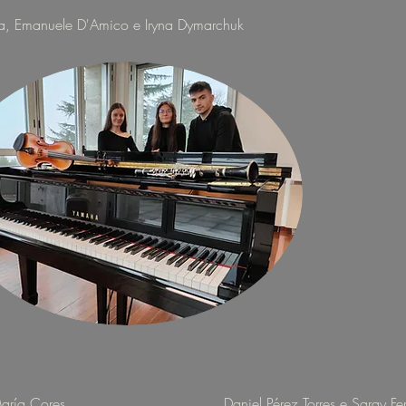
ha, Emanuele D'Amico e Iryna Dymarchuk
aría Cores
Daniel Pérez Torres e Saray F