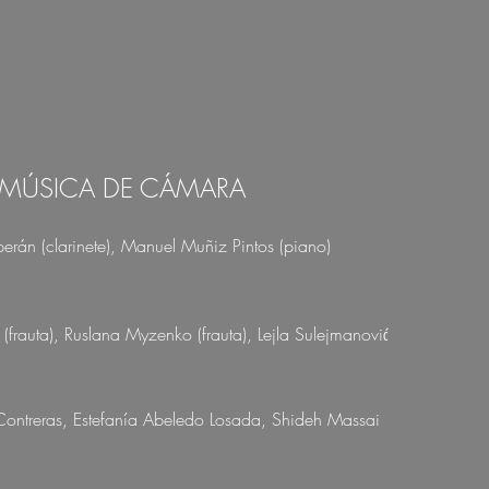
MÚSICA DE CÁMARA
erán (clarinete), Manuel Muñiz Pintos (piano)
 (frauta), Ruslana Myzenko (frauta), Lejla Sulejmanović
Contreras, Estefanía Abeledo Losada, Shideh Massai