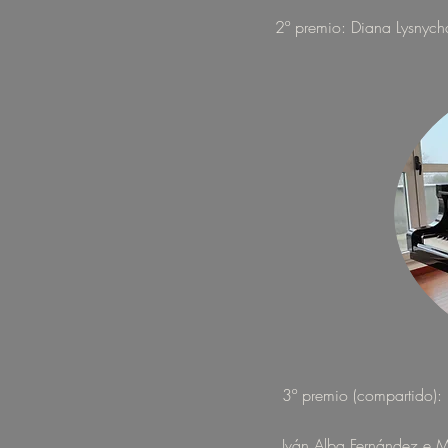
2º premio: Diana Lysnyc
3º premio (compartido):
Iván Alba Fernández e M