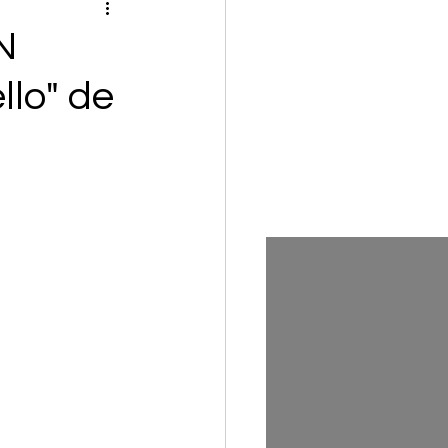
N
llo" de