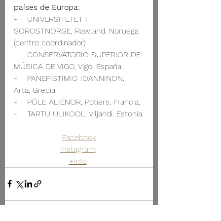
países de Europa:
-    UNIVERSITETET I 
SOROSTNORGE, Rawland, Noruega 
(centro coordinador).
-    CONSERVATORIO SUPERIOR DE 
MÚSICA DE VIGO, Vigo, España. 
-    PANEPISTIMIO IOANNINON, 
Arta, Grecia.
-    PÔLE ALIÉNOR, Potiers, Francia.
-    TARTU ULIKOOL, Viljandi, Estonia.
Facebook
Instagram
+info