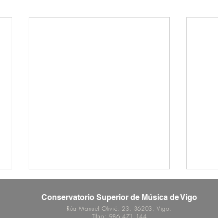
Conservatorio Superior de Música de Vigo
Rúa Manuel Olivié, 23. 36203, Vigo.
Tlfno: 986 471 144