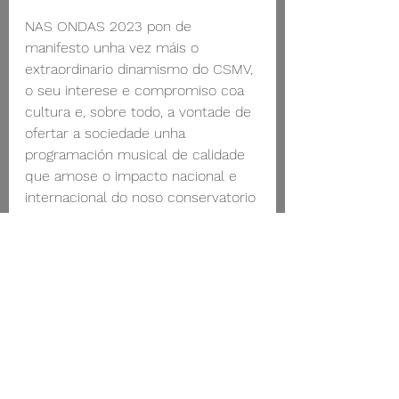
NAS ONDAS 2023 pon de 
manifesto unha vez máis o 
extraordinario dinamismo do CSMV, 
o seu interese e compromiso coa 
cultura e, sobre todo, a vontade de 
ofertar a sociedade unha 
programación musical de calidade 
que amose o impacto nacional e 
internacional do noso conservatorio 
e a excelencia do traballo 
desenvolto pola súa comunidade 
educativa.  
Toda a programación: 
https://www.csmvigoactividades.co
m/axenda-2023
Descarga o libro do festival 