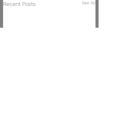
See All
Recent Posts
Conservatorio Superior de Música de Vigo
Rúa Manuel Olivié,
23. 36203
, Vigo.
Tlfno:
986 471 144
www.csmvigo.com