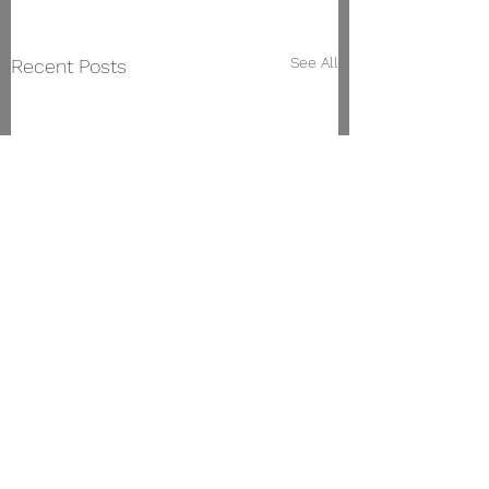
See All
Recent Posts
Conservatorio Superior de Música de Vigo