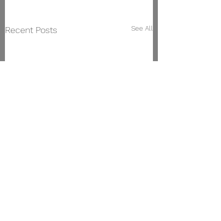
See All
Recent Posts
Conservatorio Superior de Música de Vigo